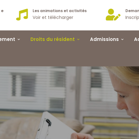
e
Les animations et activités
Demand
Voir et télécharger
Inscrip
sement
Droits du résident
Admissions
A