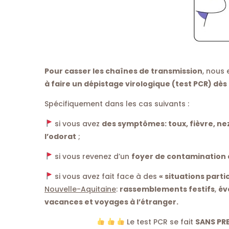
Pour casser les chaînes de transmission
, nous
à faire un dépistage virologique (test PCR) dès
Spécifiquement dans les cas suivants :
si vous avez
des symptômes: toux, fièvre, nez
l’odorat
;
si vous revenez d’un
foyer de contamination d
si vous avez fait face à des
« situations parti
Nouvelle-Aquitaine
:
rassemblements festifs
,
év
vacances et voyages à l’étranger.
Le test PCR se fait
SANS PR