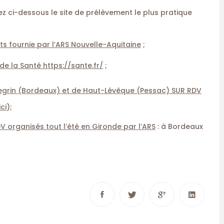
ez ci-dessous le site de prélèvement le plus pratique
ts fournie par l’ARS Nouvelle-Aquitaine
;
 de la Santé https://sante.fr/
;
legrin (Bordeaux) et de Haut-Lévêque (Pessac) SUR RDV
ci
);
 organisés tout l’été en Gironde par l’ARS
: à Bordeaux